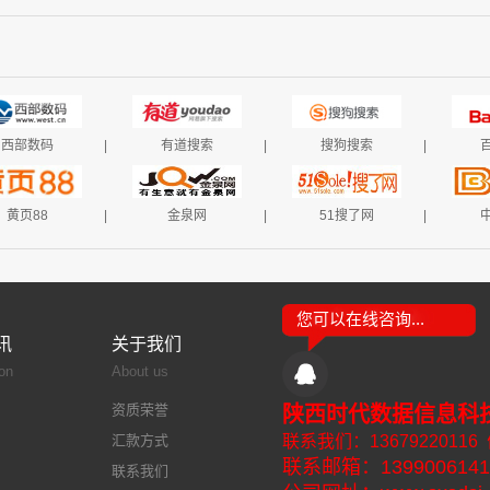
西部数码
|
有道搜索
|
搜狗搜索
|
黄页88
|
金泉网
|
51搜了网
|
您可以在线咨询...
讯
关于我们
on
About us
资质荣誉
陕西时代数据信息科
汇款方式
联系我们：13679220116
联系邮箱：1399006141
联系我们